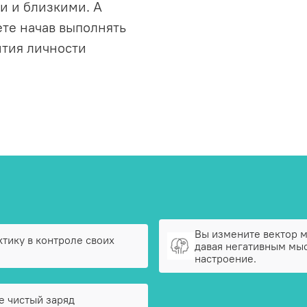
и и близкими. А
ете начав выполнять
тия личности
Вы измените вектор 
тику в контроле своих
давая негативным мы
настроение.
е чистый заряд