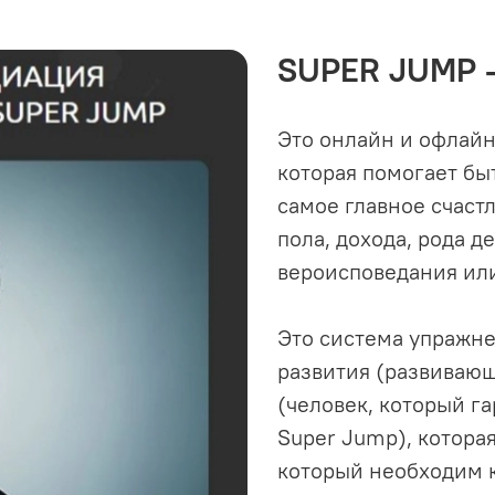
SUPER JUMP - 
Это
онлайн и офлайн
которая помогает бы
самое главное счаст
пола, дохода, рода д
вероисповедания или
Это система упражне
развития (развивающ
(человек, который г
Super Jump), котора
который необходим к