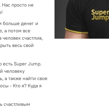
. Нас просто не
о!
и больше денег и
е, а потом все
а человек счастлив,
рыть весь свой
о есть Super Jump.
й человеку
, а также найти свое
сы - Кто я? Куда я
ь счастливым