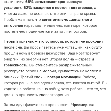
статистику:
68% испытывают хроническую
усталость
,
62% находятся в постоянном стрессе
, а
многие даже не осознают, что они на грани срыва.
Проблема в том, что
симптомы эмоционального
выгорания
нарастают медленно, как море, которое
постепенно поднимается и затопляет остров.
Первый признак — это
усталость, которая не проходит
после сна
. Вы просыпаетесь уже уставшим, как будто
прошли ночь в боевом дежурстве. Ваш мозг требует
энергии, но энергии нет. Вторая волна —
стресс и
тревожность
. Вы становитесь раздражительным,
реагируете резко на мелочи, срываетесь на коллег и
близких. Третий слой —
потеря мотивации
. Работа,
которая раньше вас вдохновляла, становится пыткой. Вы
ходите на работу, как на войну, хотя работа — это то, что
должно приносить удовлетворение.
Затем идут физические проявления.
Чрезмерная
нагрузка
на нервную систему приводит к головным