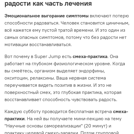
радости как часть лечения
Эмоциональное выгорание симптомы
включают потерю
способности радоваться. Человек становится циничным,
всё кажется ему пустой тратой времени. И это один из
самых опасных симптомов, потому что без радости нет
мотивации восстанавливаться.
Вот почему в Super Jump есть
смеха-практика
. Она
работает на глубоком физиологическом уровне. Когда
вы смеётесь, организм выделяет эндорфины,
окситоцин, релаксины. Ваша нервная система
переучивается видеть позитив в жизни. И это не
поверхностный смех, это глубокая практика, которая
восстанавливает способность чувствовать радость.
Каждую субботу проводится бесплатная встреча
смеха-
практики
. На ней вы получаете мини-лекцию на тему
"Научные основы самореализации" (20 минут) и
практику целевой смехо-зарядки. Потом групповой