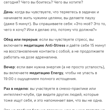
сегодня? Чего вы боитесь? Чего вы хотите?
День
: когда вы чувствуете, что теряетесь в задачах и
начинаете жить чужими целями, вы делаете паузу
(даже 5 минут). Вы спрашиваете себя: «Это моё? Это то,
чего я хочу? Или я делаю это, потому что должна?»
Обед или перерыв
: если вы чувствуете стресс, вы
включаете
медитацию Anti-Stress
и даёте себе 15 минут
на восстановление контакта с собой, а не продолжаете
работать на дозе адреналина.
Вечер
: если вам нужна энергия (а не просто усталость),
вы включаете
медитацию Energy
, чтобы не упасть в
19:00 с ощущением полного истощения.
Раз в неделю
: вы участвуете в смехо-практике или
интеллект-клубе, где видите других людей, которые
тоже ищут себя, и это напоминает вам, что вы не одна.
Это не требует больше времени, чем вы уже тратите на