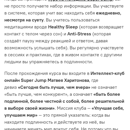
не просто получаете набор информации. Вы участвуете
в системе, которая учит вас находить себя
ежедневно,
несмотря на суету
. Вы учитесь пользоваться
медитациями вроде
Healthy Sleep
(которая возвращает
контакт с телом через сон) и
Anti-Stress
(которая
создаёт паузу между реакцией и ответом, давая
возможность услышать себя). Вы регулярно участвуете
в сессиях и практиках, где в живом контакте с другими
людьми вы упражняетесь в подлинности.
После прохождения курса вы входите в
Интеллект-клуб
онлайн Super Jump Матвея Харитонова
, где
девиз
«Сегодня быть лучше, чем вчера»
не означает
«быть лучше, чем конкурент», а означает
«быть более
подлинной, более честной с собой, более решительной
в выборе своей жизни»
. Миссия клуба —
«Улучшая себя,
улучшаем мир»
— это прямой указатель: когда вы
находите подлинность и действуете из неё, вы
начинаете менять мир вокруг себя. Не потому что вы