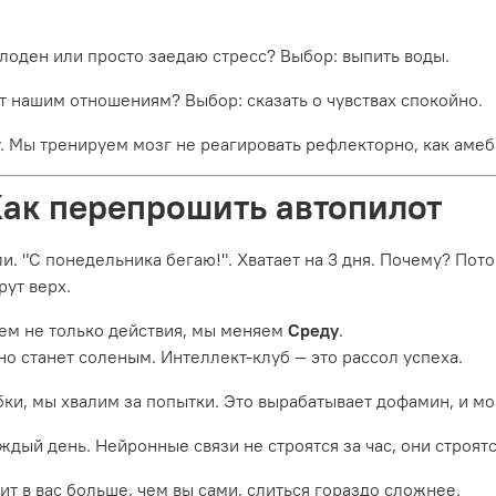
олоден или просто заедаю стресс? Выбор: выпить воды.
т нашим отношениям? Выбор: сказать о чувствах спокойно.
. Мы тренируем мозг не реагировать рефлекторно, как амеб
Как перепрошить автопилот
 "С понедельника бегаю!". Хватает на 3 дня. Почему? Потом
рут верх.
ем не только действия, мы меняем
Среду
.
о станет соленым. Интеллект-клуб — это рассол успеха.
ки, мы хвалим за попытки. Это вырабатывает дофамин, и мо
ждый день. Нейронные связи не строятся за час, они строят
ит в вас больше, чем вы сами, слиться гораздо сложнее.