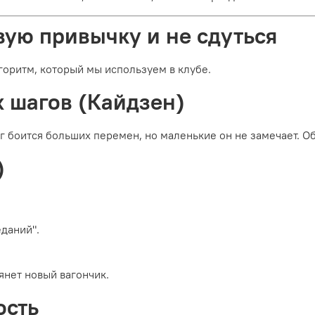
вую привычку и не сдуться
лгоритм, который мы используем в клубе.
х шагов (Кайдзен)
зг боится больших перемен, но маленькие он не замечает. О
)
еданий".
янет новый вагончик.
ость