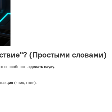
йствие"? (Простыми словами)
Это способность
сделать паузу
.
реакция
(крик, гнев).