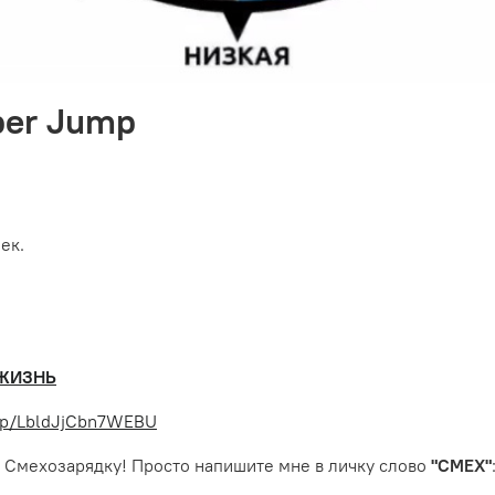
per Jump
ек.
 ЖИЗНЬ
top/LbldJjCbn7WEBU
 Смехозарядку! Просто напишите мне в личку слово
"СМЕХ"