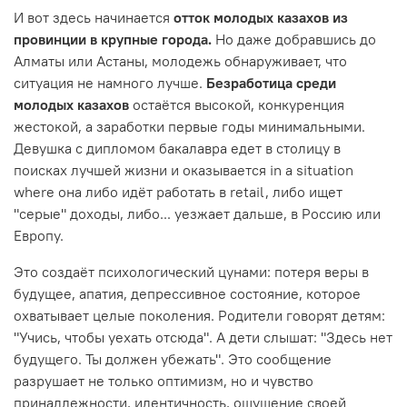
И вот здесь начинается
отток молодых казахов из
провинции в крупные города.
Но даже добравшись до
Алматы или Астаны, молодежь обнаруживает, что
ситуация не намного лучше.
Безработица среди
молодых казахов
остаётся высокой, конкуренция
жестокой, а заработки первые годы минимальными.
Девушка с дипломом бакалавра едет в столицу в
поисках лучшей жизни и оказывается in a situation
where она либо идёт работать в retail, либо ищет
"серые" доходы, либо... уезжает дальше, в Россию или
Европу.
Это создаёт психологический цунами: потеря веры в
будущее, апатия, депрессивное состояние, которое
охватывает целые поколения. Родители говорят детям:
"Учись, чтобы уехать отсюда". А дети слышат: "Здесь нет
будущего. Ты должен убежать". Это сообщение
разрушает не только оптимизм, но и чувство
принадлежности, идентичность, ощущение своей