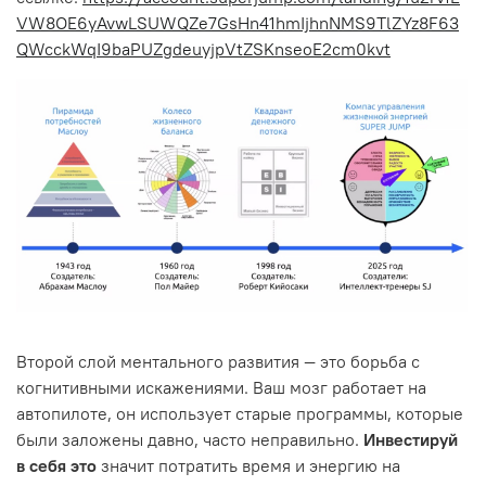
VW8OE6yAvwLSUWQZe7GsHn41hmIjhnNMS9TlZYz8F63
QWcckWqI9baPUZgdeuyjpVtZSKnseoE2cm0kvt
Второй слой ментального развития — это борьба с
когнитивными искажениями. Ваш мозг работает на
автопилоте, он использует старые программы, которые
были заложены давно, часто неправильно.
Инвестируй
в себя это
значит потратить время и энергию на