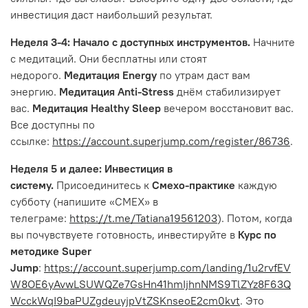
инвестиция даст наибольший результат.
Неделя 3-4: Начало с доступных инструментов.
Начните
с медитаций. Они бесплатны или стоят
недорого.
Медитация Energy
по утрам даст вам
энергию.
Медитация Anti-Stress
днём стабилизирует
вас.
Медитация Healthy Sleep
вечером восстановит вас.
Все доступны по
ссылке:
https://account.superjump.com/register/86736
.
Неделя 5 и далее: Инвестиция в
систему.
Присоединитесь к
Смехо-практике
каждую
субботу (напишите «СМЕХ» в
телеграме:
https://t.me/Tatiana19561203
). Потом, когда
вы почувствуете готовность, инвестируйте в
Курс по
методике Super
Jump
:
https://account.superjump.com/landing/1u2rvfEV
W8OE6yAvwLSUWQZe7GsHn41hmIjhnNMS9TlZYz8F63Q
WcckWqI9baPUZgdeuyjpVtZSKnseoE2cm0kvt
. Это