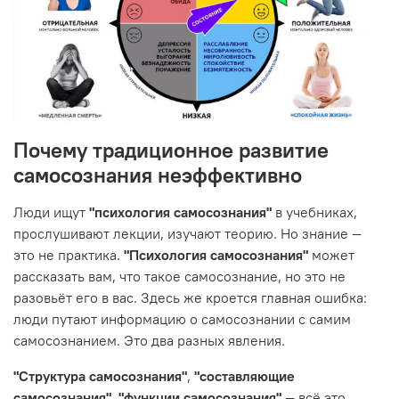
Почему традиционное развитие
самосознания неэффективно
Люди ищут
"психология самосознания"
в учебниках,
прослушивают лекции, изучают теорию. Но знание —
это не практика.
"Психология самосознания"
может
рассказать вам, что такое самосознание, но это не
разовьёт его в вас. Здесь же кроется главная ошибка:
люди путают информацию о самосознании с самим
самосознанием. Это два разных явления.
"Структура самосознания"
,
"составляющие
самосознания"
,
"функции самосознания"
— всё это