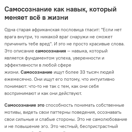
Самосознание как навык, который
меняет всё в жизни
Одна старая африканская пословица гласит: "Если нет
врага внутри, то никакой враг снаружи не сможет
причинить тебе вред". И это не просто красивые слова.
Это описание
самосознания
— навыка, который
является фундаментом успеха, уверенности и
эффективности в любой сфере
жизни.
Самосознание
ищут более 33 тысяч людей
ежемесячно. Они ищут его потому, что интуитивно
понимают: что-то не так с тем, как они себя
воспринимают и как они действуют.
Самосознание это
способность понимать собственные
мотивы, видеть свои паттерны поведения, осознавать
свои сильные и слабые стороны. Это не самолюбование
и не повышение эго. Это честный, беспристрастный