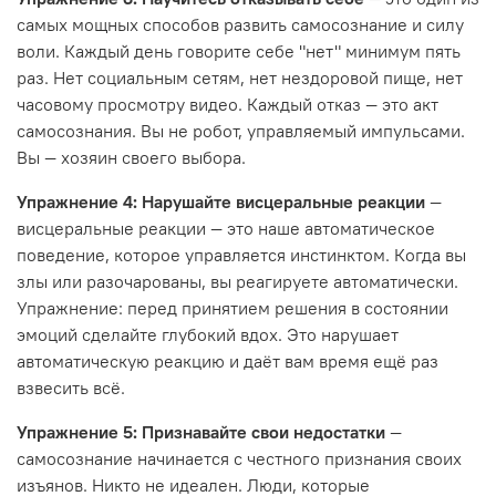
самых мощных способов развить самосознание и силу
воли. Каждый день говорите себе "нет" минимум пять
раз. Нет социальным сетям, нет нездоровой пище, нет
часовому просмотру видео. Каждый отказ — это акт
самосознания. Вы не робот, управляемый импульсами.
Вы — хозяин своего выбора.
Упражнение 4: Нарушайте висцеральные реакции
—
висцеральные реакции — это наше автоматическое
поведение, которое управляется инстинктом. Когда вы
злы или разочарованы, вы реагируете автоматически.
Упражнение: перед принятием решения в состоянии
эмоций сделайте глубокий вдох. Это нарушает
автоматическую реакцию и даёт вам время ещё раз
взвесить всё.
Упражнение 5: Признавайте свои недостатки
—
самосознание начинается с честного признания своих
изъянов. Никто не идеален. Люди, которые