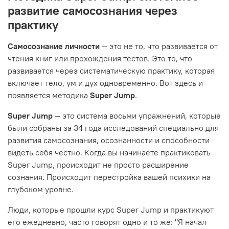
развитие самосознания через
практику
Самосознание личности
— это не то, что развивается от
чтения книг или прохождения тестов. Это то, что
развивается через систематическую практику, которая
включает тело, ум и дух одновременно. Вот здесь и
появляется методика
Super Jump
.
Super Jump
— это система восьми упражнений, которые
были собраны за 34 года исследований специально для
развития самосознания, осознанности и способности
видеть себя честно. Когда вы начинаете практиковать
Super Jump, происходит не просто расширение
сознания. Происходит перестройка вашей психики на
глубоком уровне.
Люди, которые прошли курс Super Jump и практикуют
его ежедневно, часто говорят одно и то же: "Я начал