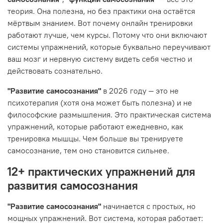
теория. Она полезна, но без практики она остаётся
мёртвым знанием. Вот почему онлайн тренировки
работают лучше, чем курсы. Потому что они включают
системы упражнений, которые буквально переучивают
ваш мозг и нервную систему видеть себя честно и
действовать сознательно.
"Развитие самосознания"
в 2026 году — это не
психотерапия (хотя она может быть полезна) и не
философские размышления. Это практическая система
упражнений, которые работают ежедневно, как
тренировка мышцы. Чем больше вы тренируете
самосознание, тем оно становится сильнее.
12+ практических упражнений для
развития самосознания
"Развитие самосознания"
начинается с простых, но
мощных упражнений. Вот система, которая работает: