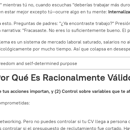
 mientras tú no, cuando escuchas "deberías trabajar más duro
n estar mejor excepto tú—ocurre algo en tu mente:
Internaliz
a esto. Preguntas de padres: "¿Ya encontraste trabajo?" Presión
a narrativa: "Fracasaste. No eres lo suficientemente bueno. El 
blema es un sistema de mercado laboral saturado, salarios no a
sicológicamente por mucho tiempo. Así que colapsa en desesp
l freedom and self-determined purpose
Por Qué Es Racionalmente Válid
e tus acciones importan, y (2) Control sobre variables que te a
comprometidas:
tworking. Pero no puedes controlar si tu CV llega a persona c
 controlar si el presupuesto de reclutamiento fue cortado. Hay