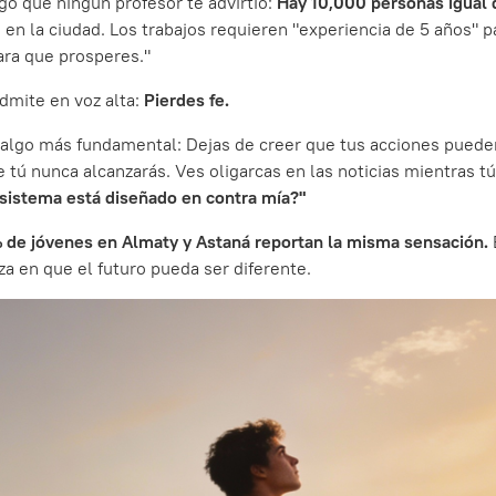
o que ningún profesor te advirtió:
Hay 10,000 personas igual d
en la ciudad. Los trabajos requieren "experiencia de 5 años" par
ara que prosperes."
dmite en voz alta:
Pierdes fe.
s algo más fundamental: Dejas de creer que tus acciones puede
 tú nunca alcanzarás. Ves oligarcas en las noticias mientras tú
 sistema está diseñado en contra mía?"
e jóvenes en Almaty y Astaná reportan la misma sensación.
za en que el futuro pueda ser diferente.