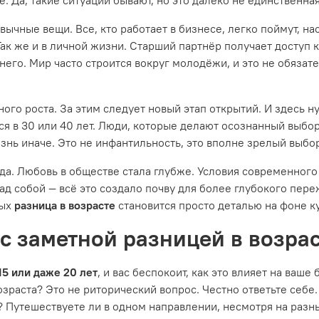
вычные вещи. Все, кто работает в бизнесе, легко поймут, 
ак же и в личной жизни. Старший партнёр получает доступ 
 него. Мир часто строится вокруг молодёжи, и это не обяза
ного роста. За этим следует новый этап открытий. И здесь
тся в 30 или 40 лет. Люди, которые делают осознанный выбо
изнь иначе. Это не инфантильность, это вполне зрелый выбо
да. Любовь в обществе стала глубже. Условия современного
ад собой — всё это создало почву для более глубокого пер
рых
разница в возрасте
становится просто деталью на фоне к
с заметной разницей в возрас
 15 или даже 20 лет
, и вас беспокоит, как это влияет на ваше
озраста? Это не риторический вопрос. Честно ответьте себе
 Путешествуете ли в одном направлении, несмотря на разны