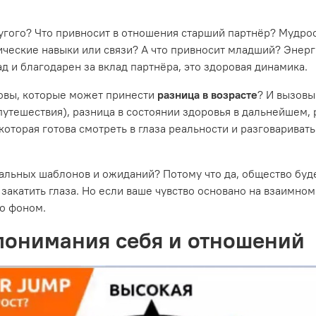
угого? Что привносит в отношения старший партнёр? Мудрост
тические навыки или связи? А что привносит младший? Энер
д и благодарен за вклад партнёра, это здоровая динамика.
зовы, которые может принести
разница в возрасте
? И вызовы
 путешествия), разница в состоянии здоровья в дальнейшем,
а, которая готова смотреть в глаза реальности и разговарив
альных шаблонов и ожиданий? Потому что да, общество будет
закатить глаза. Но если ваше чувство основано на взаимном 
то фоном.
 понимания себя и отношений