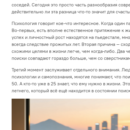
соседей. Сегодня это просто часть разнообразия сов
действительно ли эта разница что-то значит для счаст
Психология говорит кое-что интересное. Когда один п
Во-первых, есть вполне естественное притяжение к жи
успех и личностный рост находятся на пьедестале, мн
всегда следствие прожитых лет. Вторая причина — схо
схожими целями в жизни легче, чем когда-либо. Два ч
поиски совпадают гораздо больше, чем со сверстникам
Третий момент заслуживает отдельного внимания. Лю
психологии и самопознания, многие понимают, что поис
50. А кто-то уже в 25 знает, что ему нужно в жизни. 
летнего, который всё ещё находится в состоянии поиск