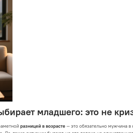
бирает младшего: это не кри
 заметной
разницей в возрасте
— это обязательно мужчина в 
е. Да, такие ситуации бывают, но это далеко не единственна