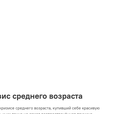
зис среднего возраста
кризисе среднего возраста, купивший себе красивую
я, и уж точно не самая распространённая причина.