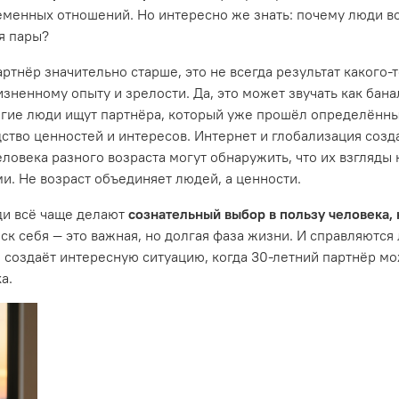
ременных отношений. Но интересно же знать: почему люди в
ья пары?
артнёр значительно старше, это не всегда результат какого
зненному опыту и зрелости. Да, это может звучать как бана
огие люди ищут партнёра, который уже прошёл определённый 
дство ценностей и интересов. Интернет и глобализация созд
еловека разного возраста могут обнаружить, что их взгляды
и. Не возраст объединяет людей, а ценности.
ди всё чаще делают
сознательный выбор в пользу человека,
к себя — это важная, но долгая фаза жизни. И справляются л
Это создаёт интересную ситуацию, когда 30-летний партнёр 
а.