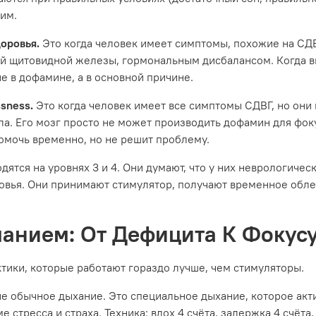
им.
оровья.
Это когда человек имеет симптомы, похожие на СД
ей щитовидной железы, гормональным дисбалансом. Когда вы
е в дофамине, а в основной причине.
sness.
Это когда человек имеет все симптомы СДВГ, но они
ла. Его мозг просто не может производить дофамин для фок
помочь временно, но не решит проблему.
тся на уровнях 3 и 4. Они думают, что у них неврологическ
овья. Они принимают стимулятор, получают временное облег
анием: От Дефицита К Фокус
тики, которые работают гораздо лучше, чем стимуляторы.
не обычное дыхание. Это специальное дыхание, которое акт
 стресса и страха. Техника: вдох 4 счёта, задержка 4 счёта,