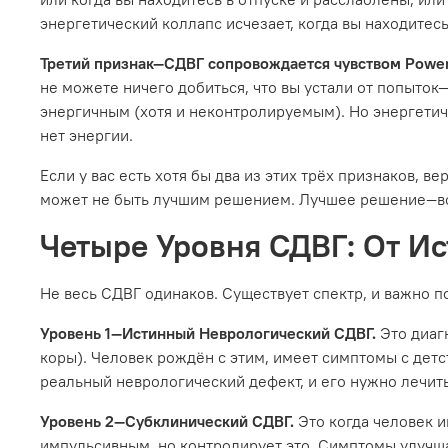
энергетический коллапс исчезает, когда вы находитесь
Третий признак—СДВГ сопровождается чувством Power
не можете ничего добиться, что вы устали от попыто
энергичным (хотя и неконтролируемым). Но энергетиче
нет энергии.
Если у вас есть хотя бы два из этих трёх признаков, в
может не быть лучшим решением. Лучшее решение—вос
Четыре Уровня СДВГ: От И
Не весь СДВГ одинаков. Существует спектр, и важно по
Уровень 1—Истинный Неврологический СДВГ.
Это диаг
коры). Человек рождён с этим, имеет симптомы с дет
реальный неврологический дефект, и его нужно лечит
Уровень 2—Субклинический СДВГ.
Это когда человек 
импульсивным, но контролирует это. Симптомы улучша