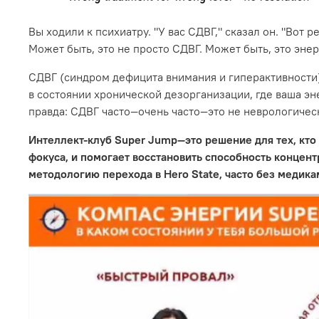
Вы ходили к психиатру. "У вас СДВГ," сказал он. "Вот р
Может быть, это не просто СДВГ. Может быть, это эне
СДВГ (синдром дефицита внимания и гиперактивности) 
в состоянии хронической дезорганизации, где ваша эн
правда: СДВГ часто—очень часто—это не неврологическ
Интеллект-клуб Super Jump—это решение для тех, кто д
фокуса, и помогает восстановить способность концент
методологию перехода в Hero State, часто без медика