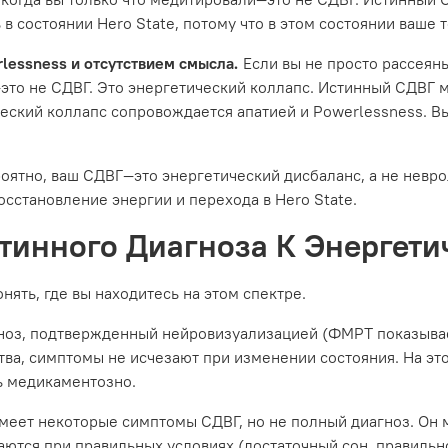
 в состоянии Hero State, потому что в этом состоянии ваше
lessness и отсутствием смысла.
Если вы не просто рассеяны
к—это не СДВГ. Это энергетический коллапс. Истинный СДВГ
ский коллапс сопровождается апатией и Powerlessness. Вы 
ероятно, ваш СДВГ—это энергетический дисбаланс, а не невро
становление энергии и перехода в Hero State.
стинного Диагноза К Энергети
нять, где вы находитесь на этом спектре.
ноз, подтвержденный нейровизуализацией (ФМРТ показыва
ства, симптомы не исчезают при изменении состояния. На э
ь медикаментозно.
имеет некоторые симптомы СДВГ, но не полный диагноз. Он 
ются при правильных условиях (достаточный сон, правильно