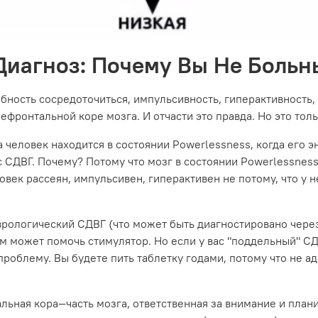
Диагноз: Почему Вы Не Больн
ность сосредоточиться, импульсивность, гиперактивность, п
фронтальной коре мозга. И отчасти это правда. Но это тол
 человек находится в состоянии Powerlessness, когда его э
а с СДВГ. Почему? Потому что мозг в состоянии Powerlessne
ек рассеян, импульсивен, гиперактивен не потому, что у не
врологический СДВГ (что может быть диагностировано чер
вам может помочь стимулятор. Но если у вас "поддельный"
роблему. Вы будете пить таблетку годами, потому что не а
льная кора—часть мозга, ответственная за внимание и план