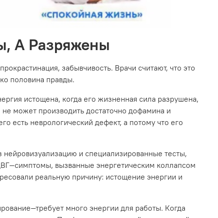
ы, А Разряжены
рокрастинация, забывчивость. Врачи считают, что это
ько половина правды.
нергия истощена, когда его жизненная сила разрушена,
ss не может производить достаточно дофамина и
го есть неврологический дефект, а потому что его
ез нейровизуализацию и специализированные тесты,
 СДВГ—симптомы, вызванные энергетическим коллапсом
дресовали реальную причину: истощение энергии и
ирование—требует много энергии для работы. Когда