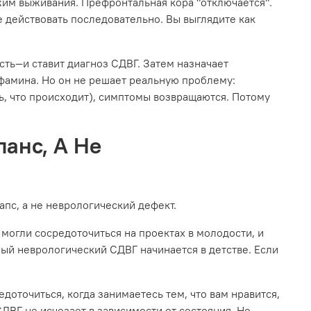
ежим выживания. Префронтальная кора "отключается".
 действовать последовательно. Вы выглядите как
ть—и ставит диагноз СДВГ. Затем назначает
фамина. Но он не решает реальную проблему:
ть, что происходит), симптомы возвращаются. Потому
анс, А Не
апс, а не неврологический дефект.
могли сосредоточиться на проектах в молодости, и
ный неврологический СДВГ начинается в детстве. Если
доточиться, когда занимаетесь тем, что вам нравится,
ДВГ не исчезает в зависимости от состояния. Но