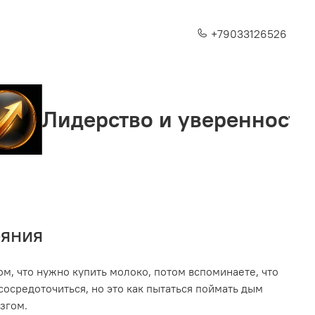
+79033126526
ерство и уверенность
С
ояния
том, что нужно купить молоко, потом вспоминаете, что
 сосредоточиться, но это как пытаться поймать дым
згом.