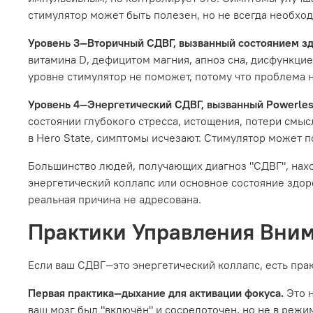
стимулятор может быть полезен, но не всегда необход
Уровень 3—Вторичный СДВГ, вызванный состоянием зд
витамина D, дефицитом магния, апноэ сна, дисфункци
уровне стимулятор не поможет, потому что проблема н
Уровень 4—Энергетический СДВГ, вызванный Powerles
состоянии глубокого стресса, истощения, потери смыс
в Hero State, симптомы исчезают. Стимулятор может 
Большинство людей, получающих диагноз "СДВГ", находя
энергетический коллапс или основное состояние здор
реальная причина не адресована.
Практики Управления Вним
Если ваш СДВГ—это энергетический коллапс, есть прак
Первая практика—дыхание для активации фокуса.
Это 
ваш мозг был "включён" и сосредоточен, но не в режиме