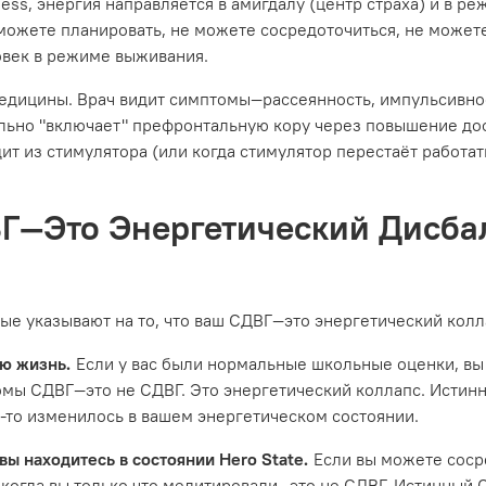
ness, энергия направляется в амигдалу (центр страха) и в р
можете планировать, не можете сосредоточиться, не можете
овек в режиме выживания.
едицины. Врач видит симптомы—рассеянность, импульсивнос
вально "включает" префронтальную кору через повышение до
ит из стимулятора (или когда стимулятор перестаёт работа
ВГ—Это Энергетический Дисбал
рые указывают на то, что ваш СДВГ—это энергетический колл
сю жизнь.
Если у вас были нормальные школьные оценки, вы 
томы СДВГ—это не СДВГ. Это энергетический коллапс. Истин
о-то изменилось в вашем энергетическом состоянии.
вы находитесь в состоянии Hero State.
Если вы можете сосре
и когда вы только что медитировали—это не СДВГ. Истинный С