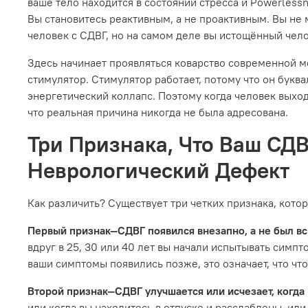
ваше тело находится в состоянии стресса и Powerless
Вы становитесь реактивным, а не проактивным. Вы не 
человек с СДВГ, но на самом деле вы истощённый чел
Здесь начинает проявляться коварство современной м
стимулятор. Стимулятор работает, потому что он бук
энергетический коллапс. Поэтому когда человек выход
что реальная причина никогда не была адресована.
Три Признака, Что Ваш СД
Неврологический Дефект
Как различить? Существует три четких признака, кото
Первый признак—СДВГ появился внезапно, а не был в
вдруг в 25, 30 или 40 лет вы начали испытывать симп
ваши симптомы появились позже, это означает, что чт
Второй признак—СДВГ улучшается или исчезает, когда 
или когда вы находитесь в отпуске и расслаблены, ил