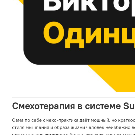
Смехотерапия в системе Su
Сама по себе смехо‑практика даёт мощный, но кратко
стиля мышления и образа жизни человек неизбежно во
смехотерапия
встроена
в более широкую систему разв