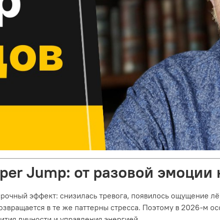
per Jump: от разовой эмоции 
срочный эффект: снизилась тревога, появилось ощущение лё
звращается в те же паттерны стресса. Поэтому в 2026‑м ос
ития личности и управления энергией.