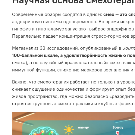
Современные обзоры сходятся в одном:
смех — это с
эндокринную системы одновременно. Во время искренн
гипофиз и гипоталамус запускают выброс эндорфинов 
Параллельно падает концентрация стресс‑гормонов вр
Метаанализ 33 исследований, опубликованный в
Journ
100‑балльной шкале, а удовлетворённость жизнью пов
смеха), а не случайный «развлекательный» смех: важ
иммунной функции, снижение маркеров воспаления и 
Важно, что смехотерапия работает не только на уровн
снижает ощущение одиночества и формирует опыт без
живое пространство, где можно безопасно «разрядить
строятся групповые смехо‑практики и клубные формат