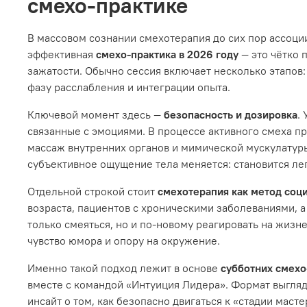
смехо‑практике
В массовом сознании смехотерапия до сих пор ассоци
эффективная
смехо‑практика в 2026 году
— это чётко 
зажатости. Обычно сессия включает несколько этапов:
фазу расслабления и интеграции опыта.
Ключевой момент здесь —
безопасность и дозировка
.
связанные с эмоциями. В процессе активного смеха п
массаж внутренних органов и мимической мускулатуры
субъективное ощущение тела меняется: становится ле
Отдельной строкой стоит
смехотерапия как метод соц
возраста, пациентов с хроническими заболеваниями, а
только смеяться, но и по‑новому реагировать на жизн
чувство юмора и опору на окружение.
Именно такой подход лежит в основе
субботних смехо
вместе с командой «Интуиция Лидера». Формат выгляд
инсайт о том, как безопасно двигаться к «стадии маст