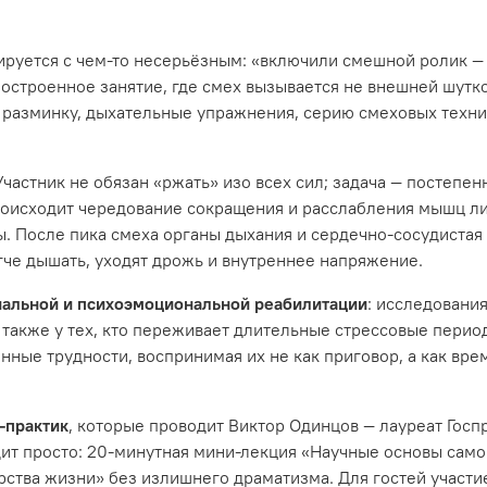
ируется с чем‑то несерьёзным: «включили смешной ролик — 
построенное занятие, где смех вызывается не внешней шутк
 разминку, дыхательные упражнения, серию смеховых техник
 Участник не обязан «ржать» изо всех сил; задача — постепе
роисходит чередование сокращения и расслабления мышц лиц
. После пика смеха органы дыхания и сердечно‑сосудистая 
гче дышать, уходят дрожь и внутреннее напряжение.
иальной и психоэмоциональной реабилитации
: исследовани
 также у тех, кто переживает длительные стрессовые период
енные трудности, воспринимая их не как приговор, а как в
‑практик
, которые проводит Виктор Одинцов — лауреат Гос
ит просто: 20‑минутная мини‑лекция «Научные основы само
ерства жизни» без излишнего драматизма. Для гостей участи