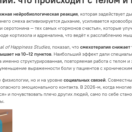
ложная нейробиологическая реакция
, которая задействует д
его смеха активизируется дыхание, усиливается кровообра
и серотонина — тех самых «гормонов счастья», которые улу
оде кортизола и адреналина, что ведёт к расслаблению м
al of Happiness Studies
, показал, что
смехотерапия снижает 
ышает на 10–12 пунктов
. Наибольший эффект дали специаль
на именно структурированная, повторяемая работа с телом 
уменьшение выраженности боли у пациентов с хроническим
е физиологии, но и на уровне
социальных связей
. Совместны
опасного эмоционального контакта. В 2026‑м, когда многи
ся» и почувствовать плечо других людей, само по себе ста
ы.