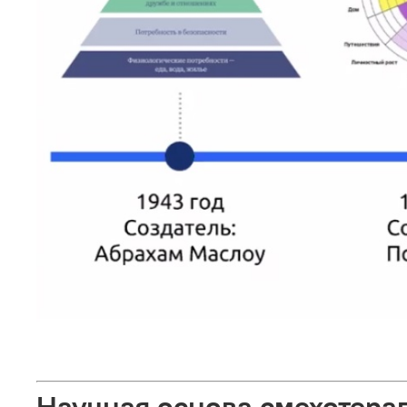
Научная основа смехотерап