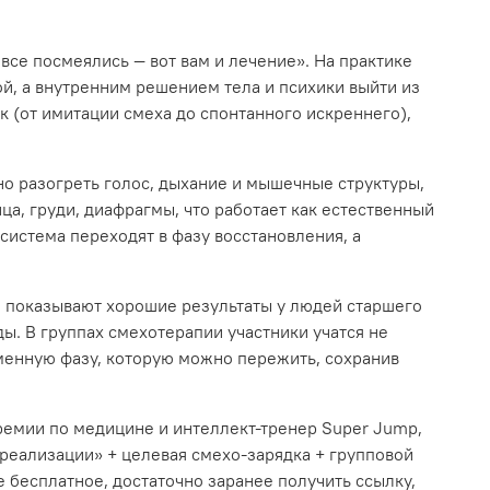
все посмеялись — вот вам и лечение». На практике
ой, а внутренним решением тела и психики выйти из
 (от имитации смеха до спонтанного искреннего),
нно разогреть голос, дыхание и мышечные структуры,
а, груди, диафрагмы, что работает как естественный
система переходят в фазу восстановления, а
я показывают хорошие результаты у людей старшего
ы. В группах смехотерапии участники учатся не
ременную фазу, которую можно пережить, сохранив
премии по медицине и интеллект‑тренер Super Jump,
реализации» + целевая смехо‑зарядка + групповой
е бесплатное, достаточно заранее получить ссылку,