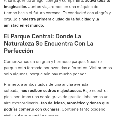
Ahora, querido amigo, colega y compañero,
activa toda tu
imaginación.
Juntos viajaremos en una máquina del
tiempo hacia el futuro cercano. Te conduciré con alegría y
orgullo a
nuestra primera ciudad de la felicidad y la
amistad en el mundo.
El Parque Central: Donde La
Naturaleza Se Encuentra Con La
Perfección
Comenzamos en un gran y hermoso parque. Nuestro
parque está formado por avenidas diferentes. Visitaremos
solo algunas, porque aún hay mucho por ver.
Primero, a ambos lados de una ancha avenida
soleada,
nos reciben cedros majestuosos.
Bajo nuestros
pies, sentimos una noble grava de granito. Inhalamos un
aire extraordinario—
tan delicioso, aromático y denso que
podrías comerlo con cucharas.
Contiene tanto oxígeno
vivificante que casi te mareas.