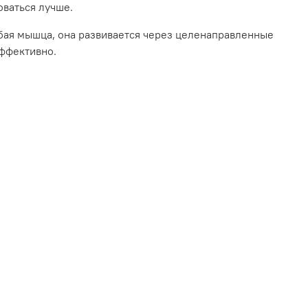
оваться лучше.
любая мышца, она развивается через целенаправленные
эффективно.