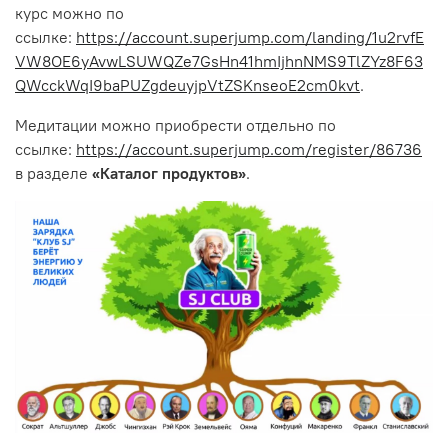
курс можно по
ссылке:
https://account.superjump.com/landing/1u2rvfE
VW8OE6yAvwLSUWQZe7GsHn41hmIjhnNMS9TlZYz8F63
QWcckWqI9baPUZgdeuyjpVtZSKnseoE2cm0kvt
.
Медитации можно приобрести отдельно по
ссылке:
https://account.superjump.com/register/86736
в разделе
«Каталог продуктов»
.