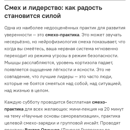
Смех и лидерство: как радость
становится силой
Одна из наиболее недооценённых практик для развития
уверенности — это
смехо-практика
. Это может звучать
несерьёзно, но нейрофизиология смеха показывает, что
когда вы смеётесь, ваша нервная система мгновенно
переходит из режима угрозы в режим безопасности.
Мышцы расслабляются, уровень кортизола падает,
появляется ощущение лёгкости и ясности. Это не
совпадение, что лучшие лидеры — это часто люди,
которые не боятся смеяться над собой, над ситуацией,
над жизнью в целом.
Каждую субботу проводится бесплатная
смехо-
практика
для всех желающих: мини-лекция на 20 минут
на тему «Научные основы самореализации», практика
целевой смехо-зарядки и групповой инсайт. Проводят
практику
Виктор Одинцов
(Лауреат Госпремии по