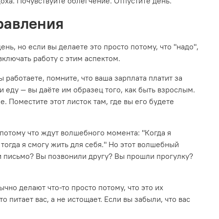
оха. Почувствуйте облегчение. Отпустите день.
правления
нь, но если вы делаете это просто потому, что "надо",
ключать работу с этим аспектом.
ы работаете, помните, что ваша зарплата платит за
и еду — вы даёте им образец того, как быть взрослым.
. Поместите этот листок там, где вы его будете
потому что ждут волшебного момента: "Когда я
, тогда я смогу жить для себя." Но этот волшебный
ли письмо? Вы позвонили другу? Вы прошли прогулку?
чно делают что-то просто потому, что это их
о питает вас, а не истощает. Если вы забыли, что вас