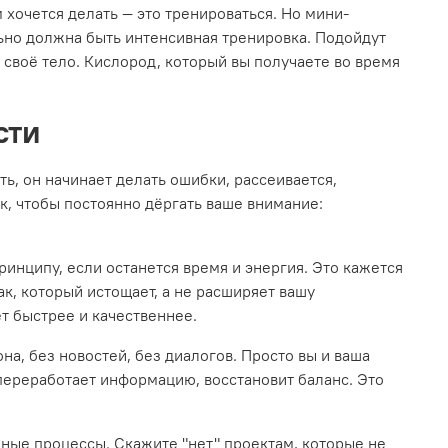
 хочется делать — это тренироваться. Но мини-
льно должна быть интенсивная тренировка. Подойдут
е своё тело. Кислород, который вы получаете во время
сти
ь, он начинает делать ошибки, рассеивается,
ак, чтобы постоянно дёргать ваше внимание:
ринципу, если останется время и энергия. Это кажется
ак, который истощает, а не расширяет вашу
ёт быстрее и качественнее.
на, без новостей, без диалогов. Просто вы и ваша
т, переработает информацию, восстановит баланс. Это
жные процессы. Скажите "нет" проектам, которые не