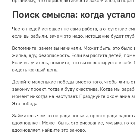
организму, что период активности закончился, и пора 
Поиск смысла: когда устало
Часто людей истощает не сама работа, а отсутствие смы
если вы забыли, зачем это надо, истощение будет глу
Вспомните, зачем вы начинали. Может быть, это было д
жильё, еду, безопасность. Если вы растите детей, пом
Если вы учитесь, помните, что вы инвестируете в себя
видеть каждый день.
Делайте маленькие победы вместо того, чтобы жить о
закончу проект, тогда я буду счастлива. Когда мы зара
момент никогда не наступает. Празднуйте окончание з
Это победа.
Займитесь чем-то не ради пользы, просто ради радост
вдохновляет. Может быть, это рисование, музыка, готов
вдохновляет, найдите это заново.