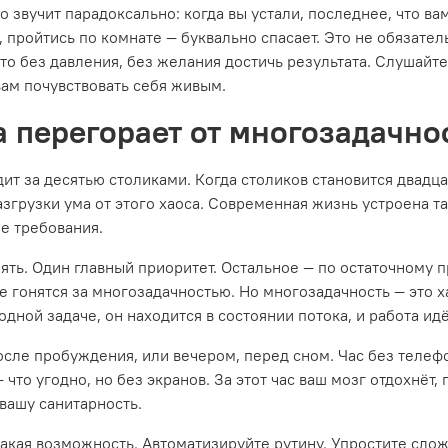
звучит парадоксально: когда вы устали, последнее, что вам
, пройтись по комнате — буквально спасает. Это не обязате
 это без давления, без желания достичь результата. Слушайт
вам почувствовать себя живым.
ва перегорает от многозадачно
ит за десятью столиками. Когда столиков становится двадцат
азгрузки ума от этого хаоса. Современная жизнь устроена т
ие требования.
пять. Один главный приоритет. Остальное — по остаточному п
е гонятся за многозадачностью. Но многозадачность — это х
дной задаче, он находится в состоянии потока, и работа ид
осле пробуждения, или вечером, перед сном. Час без телефо
— что угодно, но без экранов. За этот час ваш мозг отдохнё
 вашу санитарность.
 такая возможность. Автоматизируйте рутину. Упростите сло