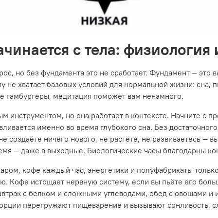
чинается с тела: физиология
ос, но без фундамента это не сработает. Фундамент — это 
му не хватает базовых условий для нормальной жизни: сна, 
дите гамбургеры, медитация поможет вам ненамного.
 инструментом, но она работает в контексте. Начните с пр
ливается именно во время глубокого сна. Без достаточного с
 создаёте ничего нового, не растёте, не развиваетесь — вы
время — даже в выходные. Биологические часы благодарны ко
аром, кофе каждый час, энергетики и полуфабрикаты только
ию. Кофе истощает нервную систему, если вы пьёте его боль
автрак с белком и сложными углеводами, обед с овощами и 
орции перегружают пищеварение и вызывают сонливость, с