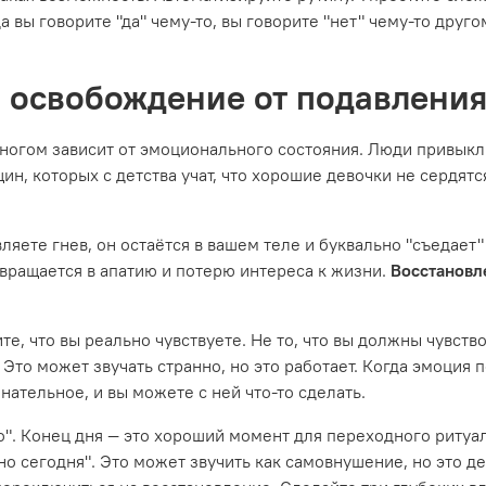
вы говорите "да" чему-то, вы говорите "нет" чему-то другому
 освобождение от подавлени
 многом зависит от эмоционального состояния. Люди привыкл
ин, которых с детства учат, что хорошие девочки не сердятс
яете гнев, он остаётся в вашем теле и буквально "съедает" 
евращается в апатию и потерю интереса к жизни.
Восстановл
, что вы реально чувствуете. Не то, что вы должны чувствова
. Это может звучать странно, но это работает. Когда эмоция
нательное, и вы можете с ней что-то сделать.
о". Конец дня — это хороший момент для переходного ритуал
но сегодня". Это может звучить как самовнушение, но это д