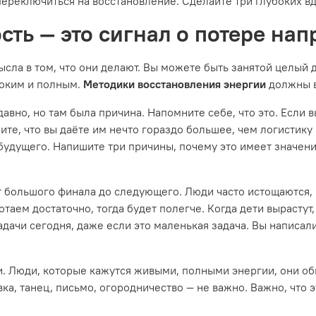
переключиться на восстановление. Сделайте три глубоких вд
сть — это сигнал о потере на
сла в том, что они делают. Вы можете быть занятой целый де
боким и полным.
Методики восстановления энергии
должны в
авно, но там была причина. Напомните себе, что это. Если в
ните, что вы даёте им нечто гораздо большее, чем логистику 
 будущего. Напишите три причины, почему это имеет значение
т большого финала до следующего. Люди часто истощаются, 
ботаем достаточно, тогда будет полегче. Когда дети вырастут
адачи сегодня, даже если это маленькая задача. Вы написа
и. Люди, которые кажутся живыми, полными энергии, они обы
ка, танец, письмо, огородничество — не важно. Важно, что эт