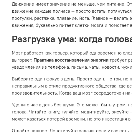
Движение имеет значение не меньше, чем питание. Это 
движение каждые полчаса — просто встать, потянуться
прогулки, растяжка, плавание, йога. Главное — делать
движения, буквально питает клетки мозга и помогает 
Разгрузка ума: когда голо
Мозг работает как терьер, который одновременно след
выгорает.
Практика восстановления энергии
требует р
уведомления из телефона, письма, чаты, новости, чуж
Выберите один фокус в день. Просто один. Не три, не 
неправильным в стиле продуктивного общества, где вс
производительность. Когда ваш мозг сосредоточен на о
Уделите час в день без шума. Это может быть утром, п
голова. Читайте книгу, гуляйте, медитируйте, рисуйте 
может казаться потерей времени, но это инвестиция в
Отдайте лишнее. Делегируйте задачи, если у вас есть