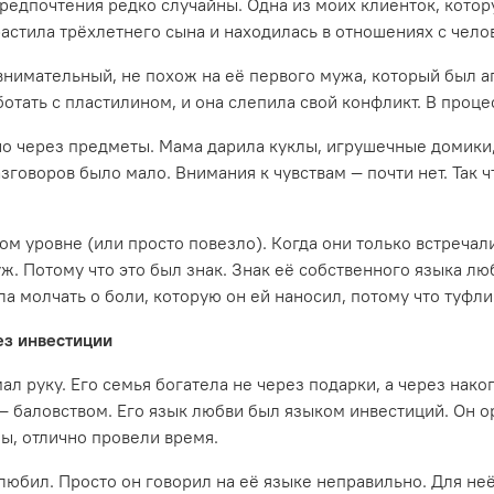
редпочтения редко случайны. Одна из моих клиенток, котору
 растила трёхлетнего сына и находилась в отношениях с чел
внимательный, не похож на её первого мужа, который был а
ботать с пластилином, и она слепила свой конфликт. В проц
 через предметы. Мама дарила куклы, игрушечные домики, 
говоров было мало. Внимания к чувствам — почти нет. Так ч
 уровне (или просто повезло). Когда они только встречалис
 Потому что это был знак. Знак её собственного языка любви
ла молчать о боли, которую он ей наносил, потому что туфл
ез инвестиции
ал руку. Его семья богатела не через подарки, а через нак
— баловством. Его язык любви был языком инвестиций. Он о
ы, отлично провели время.
 любил. Просто он говорил на её языке неправильно. Для не