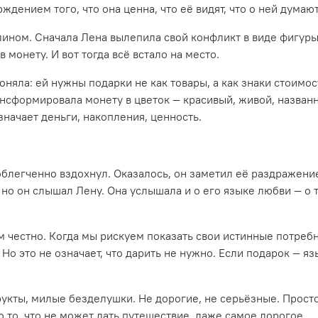
ением того, что она ценна, что её видят, что о ней думают
ином. Сначала Лена вылепила свой конфликт в виде фигуры,
 монету. И вот тогда всё встало на место.
оняла: ей нужны подарки не как товары, а как знаки стоимос
нсформировала монету в цветок — красивый, живой, названны
значает деньги, накопления, ценность.
блегченно вздохнул. Оказалось, он заметил её раздражение
 но он слышал Лену. Она услышала и о его языке любви — о 
честно. Когда мы рискуем показать свои истинные потребнос
Но это не означает, что дарить не нужно. Если подарок — яз
кты, милые безделушки. Не дорогие, не серьёзные. Просто з
 то, что не может дать путешествие, даже самое дорогое.