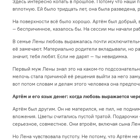
Здесь интересно копать в прошлое. Потому что наши п
вплотную. Ей было тридцать лет, она была разведена,
На поверхности всё было хорошо. Артём был добрый, 
— беспричинное, казалось бы. На сессии мы начали ра
В семье Лены любовь выражалась почти исключительно
её замечают. Материально родители вкладывали, но раз
значит, тебя любят. Если не дарят — ты невидимка.
Первый муж Лены знал это на каком-то подсознательном
мелочь стала причиной её решения выйти за него замуж.
вот потом словам и делам этого человека она предпоч
Артём и его язык денег: когда любовь выражается чер
Артём был другим. Он не матерился, не пил, не подним
вложения. Цветы считались пустой тратой. Подарочки 
серьезное, совместное. Они втроём, включая сына Лен
Но Лена чувствовала пустоту. Не потому, что Артём не