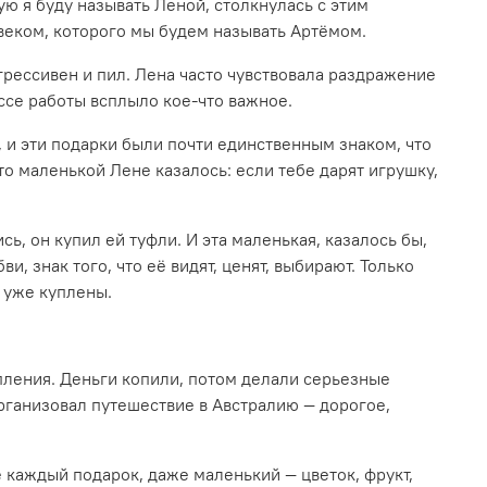
ю я буду называть Леной, столкнулась с этим
овеком, которого мы будем называть Артёмом.
грессивен и пил. Лена часто чувствовала раздражение
ессе работы всплыло кое-что важное.
и эти подарки были почти единственным знаком, что
то маленькой Лене казалось: если тебе дарят игрушку,
ь, он купил ей туфли. И эта маленькая, казалось бы,
, знак того, что её видят, ценят, выбирают. Только
и уже куплены.
опления. Деньги копили, потом делали серьезные
рганизовал путешествие в Австралию — дорогое,
ё каждый подарок, даже маленький — цветок, фрукт,