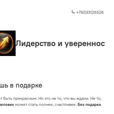
+79033126526
рство и уверенность
Ст
ешь в подарке
т быть прекрасным. Но это не то, что вы ждали. Не то,
человек
может стать полнее, счастливее.
Без подарка