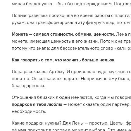
милая безделушка — был бы подтверждением. Подтвержд
Полная развязка произошла во время работы с пластил
рукам, она трансформировала эту фигуру в шар, потом в
Монета — символ стоимости, обмена, ценности.
Лена п
монета, имеющая ценность в его жизни. Потом она тра
потому что знала: для бессознательного слово «кал» о
Как говорить о том, что молчать больше нельзя
Лена рассказала Артёму. И произошло чудо: мужчина о
понятно. Он согласился дарить. Непривычно ему было,
благодарности.
Отношения близких людей меняются, когда мы говорим 
подарков я тебя люблю
— может сказать один партнёр. 
необходимость.
Какие подарки нужны? Для Лены — простые. Цветы, фру
её имя приходит в голову в момент выбора. Это именно