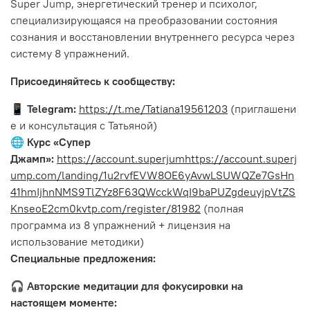
Super Jump, энергетический тренер и психолог,
специализирующаяся на преобразовании состояния
сознания и восстановлении внутреннего ресурса через
систему 8 упражнений.
Присоединяйтесь к сообществу:
📱
Telegram:
https://t.me/Tatiana19561203
(приглашени
е и консультация с Татьяной)
🌐
Курс «Супер
Джамп»:
https://account.superjum
https://account.superj
ump.com/landing/1u2rvfEVW8OE6yAvwLSUWQZe7GsHn
41hmIjhnNMS9TlZYz8F63QWcckWqI9baPUZgdeuyjpVtZS
KnseoE2cm0kvt
p.com/register/81982
(полная
программа из 8 упражнений + лицензия на
использование методики)
Специальные предложения:
🎧
Авторские медитации для фокусировки на
настоящем моменте: